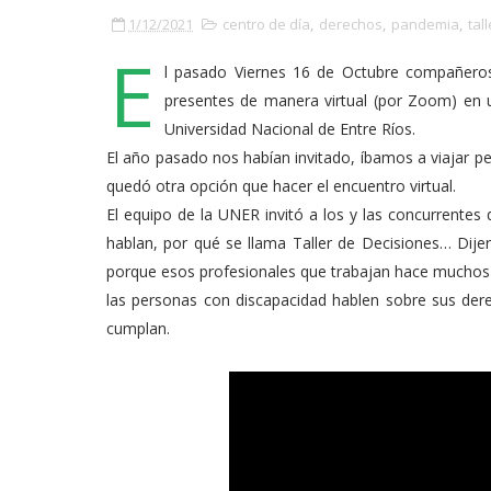
1/12/2021
centro de día
,
derechos
,
pandemia
,
tal
E
l pasado Viernes 16 de Octubre compañeros
presentes de manera virtual (por Zoom) en u
Universidad Nacional de Entre Ríos.
El año pasado nos habían invitado, íbamos a viajar p
quedó otra opción que hacer el encuentro virtual.
El equipo de la UNER invitó a los y las concurrentes
hablan, por qué se llama Taller de Decisiones… Dije
porque esos profesionales que trabajan hace muchos 
las personas con discapacidad hablen sobre sus de
cumplan.