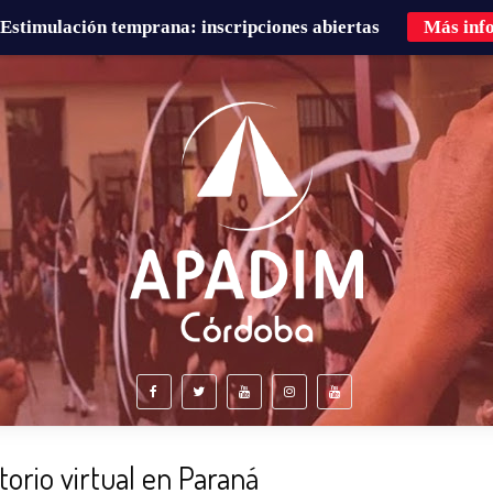
Estimulación temprana: inscripciones abiertas
Más inf
É HACEMOS?
FAMILIAS
CURSOS DE FORMACIÓN
torio virtual en Paraná