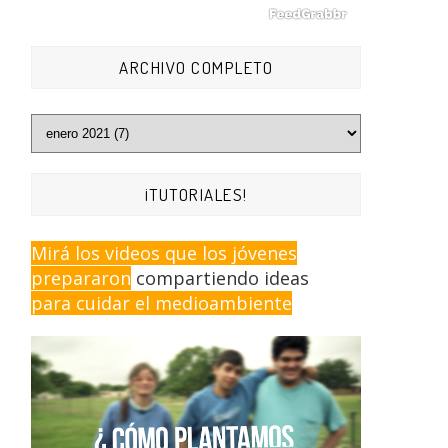
ARCHIVO COMPLETO
¡TUTORIALES!
Mirá los videos que los jóvenes
prepararon
compartiendo ideas
para cuidar el medioambiente