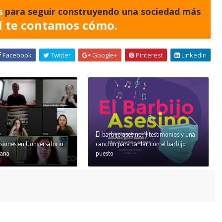
s
para seguir construyendo una sociedad más
í te contamos cómo.
Facebook
Twitter
Google+
Pinterest
Linkedin
El barbijo asesino. 11 testimonios y una
isiones en Conversatorio
canción para cantar con el barbijo
raná
puesto